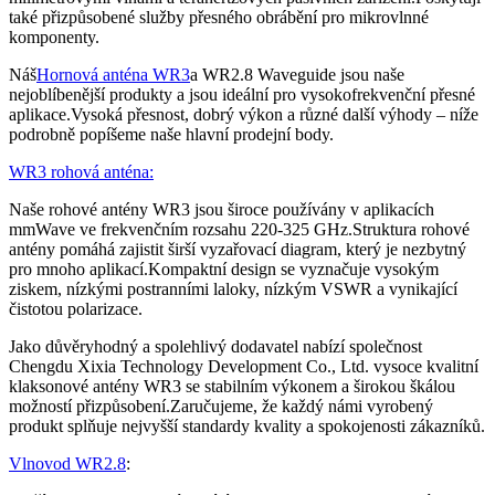
také přizpůsobené služby přesného obrábění pro mikrovlnné
komponenty.
Náš
Hornová anténa WR3
a WR2.8 Waveguide jsou naše
nejoblíbenější produkty a jsou ideální pro vysokofrekvenční přesné
aplikace.Vysoká přesnost, dobrý výkon a různé další výhody – níže
podrobně popíšeme naše hlavní prodejní body.
WR3 rohová anténa:
Naše rohové antény WR3 jsou široce používány v aplikacích
mmWave ve frekvenčním rozsahu 220-325 GHz.Struktura rohové
antény pomáhá zajistit širší vyzařovací diagram, který je nezbytný
pro mnoho aplikací.Kompaktní design se vyznačuje vysokým
ziskem, nízkými postranními laloky, nízkým VSWR a vynikající
čistotou polarizace.
Jako důvěryhodný a spolehlivý dodavatel nabízí společnost
Chengdu Xixia Technology Development Co., Ltd. vysoce kvalitní
klaksonové antény WR3 se stabilním výkonem a širokou škálou
možností přizpůsobení.Zaručujeme, že každý námi vyrobený
produkt splňuje nejvyšší standardy kvality a spokojenosti zákazníků.
Vlnovod WR2.8
: