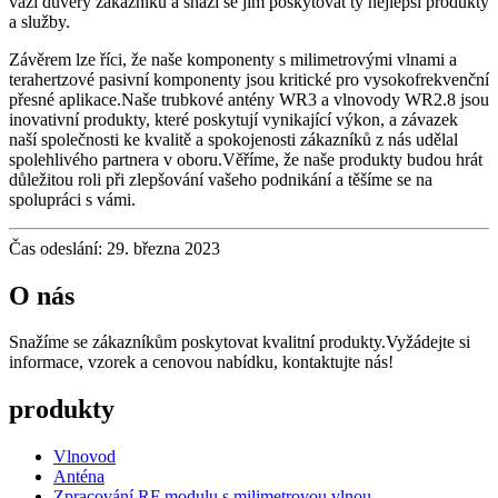
váží důvěry zákazníků a snaží se jim poskytovat ty nejlepší produkty
a služby.
Závěrem lze říci, že naše komponenty s milimetrovými vlnami a
terahertzové pasivní komponenty jsou kritické pro vysokofrekvenční
přesné aplikace.Naše trubkové antény WR3 a vlnovody WR2.8 jsou
inovativní produkty, které poskytují vynikající výkon, a závazek
naší společnosti ke kvalitě a spokojenosti zákazníků z nás udělal
spolehlivého partnera v oboru.Věříme, že naše produkty budou hrát
důležitou roli při zlepšování vašeho podnikání a těšíme se na
spolupráci s vámi.
Čas odeslání: 29. března 2023
O nás
Snažíme se zákazníkům poskytovat kvalitní produkty.Vyžádejte si
informace, vzorek a cenovou nabídku, kontaktujte nás!
produkty
Vlnovod
Anténa
Zpracování RF modulu s milimetrovou vlnou