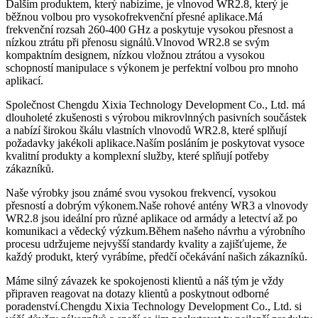
Dalším produktem, který nabízíme, je vlnovod WR2.8, který je
běžnou volbou pro vysokofrekvenční přesné aplikace.Má
frekvenční rozsah 260-400 GHz a poskytuje vysokou přesnost a
nízkou ztrátu při přenosu signálů.Vlnovod WR2.8 se svým
kompaktním designem, nízkou vložnou ztrátou a vysokou
schopností manipulace s výkonem je perfektní volbou pro mnoho
aplikací.
Společnost Chengdu Xixia Technology Development Co., Ltd. má
dlouholeté zkušenosti s výrobou mikrovlnných pasivních součástek
a nabízí širokou škálu vlastních vlnovodů WR2.8, které splňují
požadavky jakékoli aplikace.Naším posláním je poskytovat vysoce
kvalitní produkty a komplexní služby, které splňují potřeby
zákazníků.
Naše výrobky jsou známé svou vysokou frekvencí, vysokou
přesností a dobrým výkonem.Naše rohové antény WR3 a vlnovody
WR2.8 jsou ideální pro různé aplikace od armády a letectví až po
komunikaci a vědecký výzkum.Během našeho návrhu a výrobního
procesu udržujeme nejvyšší standardy kvality a zajišťujeme, že
každý produkt, který vyrábíme, předčí očekávání našich zákazníků.
Máme silný závazek ke spokojenosti klientů a náš tým je vždy
připraven reagovat na dotazy klientů a poskytnout odborné
poradenství.Chengdu Xixia Technology Development Co., Ltd. si