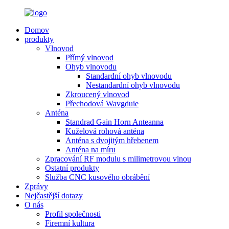
Domov
produkty
Vlnovod
Přímý vlnovod
Ohyb vlnovodu
Standardní ohyb vlnovodu
Nestandardní ohyb vlnovodu
Zkroucený vlnovod
Přechodová Wavgduie
Anténa
Standrad Gain Horn Anteanna
Kuželová rohová anténa
Anténa s dvojitým hřebenem
Anténa na míru
Zpracování RF modulu s milimetrovou vlnou
Ostatní produkty
Služba CNC kusového obrábění
Zprávy
Nejčastější dotazy
O nás
Profil společnosti
Firemní kultura