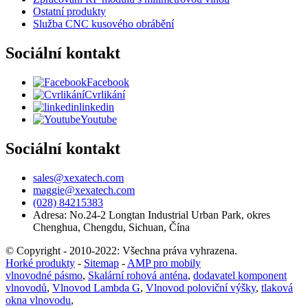
Ostatní produkty
Služba CNC kusového obrábění
Sociální kontakt
Facebook
Cvrlikání
linkedin
Youtube
Sociální kontakt
sales@xexatech.com
maggie@xexatech.com
(028) 84215383
Adresa: No.24-2 Longtan Industrial Urban Park, okres
Chenghua, Chengdu, Sichuan, Čína
© Copyright - 2010-2022: Všechna práva vyhrazena.
Horké produkty
-
Sitemap
-
AMP pro mobily
vlnovodné pásmo
,
Skalární rohová anténa
,
dodavatel komponent
vlnovodů
,
Vlnovod Lambda G
,
Vlnovod poloviční výšky
,
tlaková
okna vlnovodu
,