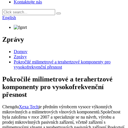
Kontaktujte nás
English
Zprávy
Domov
Zprávy
Pokročilé milimetrové a terahertzové komponenty pro
vysokofrekvenční přesnost
Pokročilé milimetrové a terahertzové
komponenty pro vysokofrekvenční
přesnost
Chengdu
Xexa Tech
je předním výrobcem vysoce výkonných
mikrovlnných a milimetrových vlnových komponentů.Společnost
byla založena v roce 2007 a specializuje se na návrh, výrobu a
prodej mikrovlnných pasivních zařízení, včetně zařízení s
milimetrovými vlnami a terahertzových pasivních zařízení.Poskytují