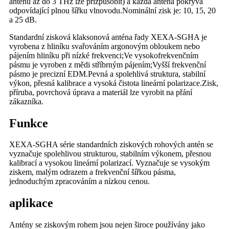
anténu až do 3 THz lze přizpůsobit) a každá anténa pokrývá
odpovídající plnou šířku vlnovodu.Nominální zisk je: 10, 15, 20
a 25 dB.
Standardní zisková klaksonová anténa řady XEXA-SGHA je
vyrobena z hliníku svařováním argonovým obloukem nebo
pájením hliníku při nízké frekvenci;Ve vysokofrekvenčním
pásmu je vyroben z mědi stříbrným pájením;Vyšší frekvenční
pásmo je precizní EDM.Pevná a spolehlivá struktura, stabilní
výkon, přesná kalibrace a vysoká čistota lineární polarizace.Zisk,
příruba, povrchová úprava a materiál lze vyrobit na přání
zákazníka.
Funkce
XEXA-SGHA série standardních ziskových rohových antén se
vyznačuje spolehlivou strukturou, stabilním výkonem, přesnou
kalibrací a vysokou lineární polarizací. Vyznačuje se vysokým
ziskem, malým odrazem a frekvenční šířkou pásma,
jednoduchým zpracováním a nízkou cenou.
aplikace
Antény se ziskovým rohem jsou nejen široce používány jako