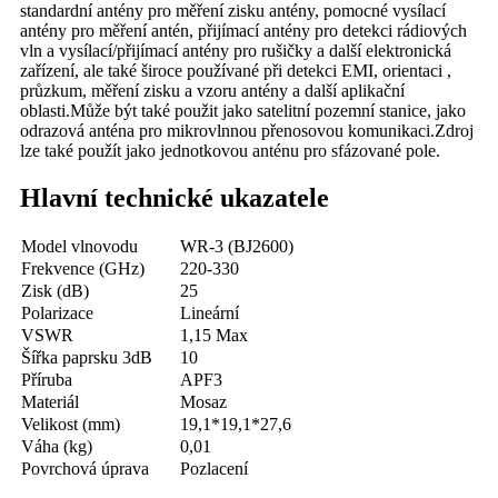
standardní antény pro měření zisku antény, pomocné vysílací
antény pro měření antén, přijímací antény pro detekci rádiových
vln a vysílací/přijímací antény pro rušičky a další elektronická
zařízení, ale také široce používané při detekci EMI, orientaci ,
průzkum, měření zisku a vzoru antény a další aplikační
oblasti.Může být také použit jako satelitní pozemní stanice, jako
odrazová anténa pro mikrovlnnou přenosovou komunikaci.Zdroj
lze také použít jako jednotkovou anténu pro sfázované pole.
Hlavní technické ukazatele
Model vlnovodu
WR-3 (BJ2600)
Frekvence (GHz)
220-330
Zisk (dB)
25
Polarizace
Lineární
VSWR
1,15 Max
Šířka paprsku 3dB
10
Příruba
APF3
Materiál
Mosaz
Velikost (mm)
19,1*19,1*27,6
Váha (kg)
0,01
Povrchová úprava
Pozlacení