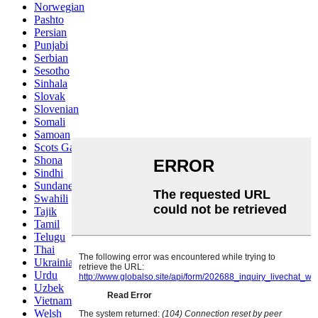
Norwegian
Pashto
Persian
Punjabi
Serbian
Sesotho
Sinhala
Slovak
Slovenian
Somali
Samoan
Scots Gaelic
Shona
Sindhi
Sundanese
Swahili
Tajik
Tamil
Telugu
Thai
Ukrainian
Urdu
Uzbek
Vietnamese
Welsh