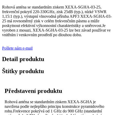
Rohová anténa se standardním ziskem XEXA-SGHA-03-25,
frekvenční pokrytí 220-330GHz, zisk 25dB (typ.), nízké VSWR
1,15:1 (typ.), výstupní vlnovodná příruba APF3 XEXA-SGHA-03-
25 má rovnoměrný zisk v celém frekvenčním pásmu a může
poskytnout efektivní výkonnostní charakteristiky a směrovost.Je
vyroben z mosazi, XEXA-SGHA-03-25 lze bez závad používat ve
vnitřním i venkovním prostředí po dlouhou dobu.
Pošlete nám e-mail
Detail produktu
Štítky produktu
Představení produktu
Rohová anténa se standardním ziskem XEXA-SGHA je
navržena podle nejlepšího principu konstrukce pyramidového
rohu.Frekvence pokrývá od 1 GHz do 900 GHz (standardní