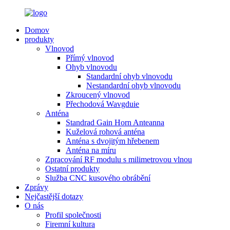
Domov
produkty
Vlnovod
Přímý vlnovod
Ohyb vlnovodu
Standardní ohyb vlnovodu
Nestandardní ohyb vlnovodu
Zkroucený vlnovod
Přechodová Wavgduie
Anténa
Standrad Gain Horn Anteanna
Kuželová rohová anténa
Anténa s dvojitým hřebenem
Anténa na míru
Zpracování RF modulu s milimetrovou vlnou
Ostatní produkty
Služba CNC kusového obrábění
Zprávy
Nejčastější dotazy
O nás
Profil společnosti
Firemní kultura