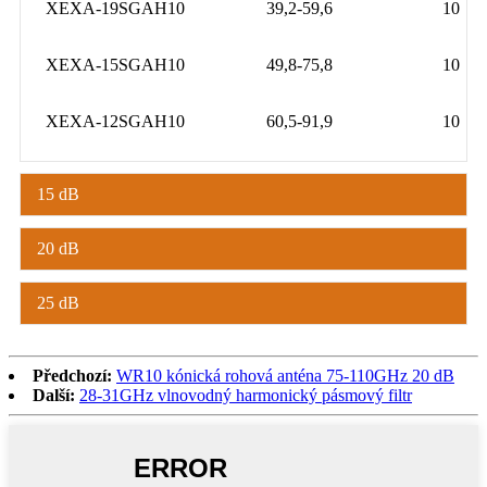
XEXA-19SGAH10
39,2-59,6
10
XEXA-15SGAH10
49,8-75,8
10
XEXA-12SGAH10
60,5-91,9
10
15 dB
20 dB
25 dB
Předchozí:
WR10 kónická rohová anténa 75-110GHz 20 dB
Další:
28-31GHz vlnovodný harmonický pásmový filtr