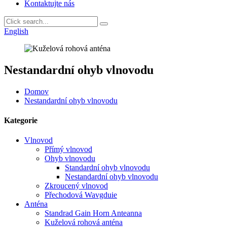
Kontaktujte nás
English
Nestandardní ohyb vlnovodu
Domov
Nestandardní ohyb vlnovodu
Kategorie
Vlnovod
Přímý vlnovod
Ohyb vlnovodu
Standardní ohyb vlnovodu
Nestandardní ohyb vlnovodu
Zkroucený vlnovod
Přechodová Wavgduie
Anténa
Standrad Gain Horn Anteanna
Kuželová rohová anténa