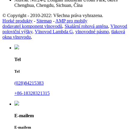
Chenghua, Chengdu, Sichuan, Čína
© Copyright - 2010-2022: Všechna práva vyhrazena.
Horké produkty
-
Sitemap
-
AMP pro mobily
dodavatel komponent vlnovodů
,
Skalární rohová anténa
,
Vlnovod
poloviční výšky
,
Vlnovod Lambda G
,
vlnovodné pásmo
,
tlaková
okna vlnovodu
,
Tel
Tel
(028)84215383
+86-18328321315
E-mailem
E-mailem