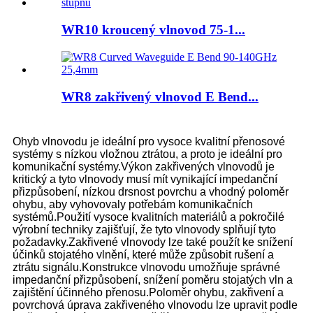
WR10 kroucený vlnovod 75-1...
WR8 zakřivený vlnovod E Bend...
Ohyb vlnovodu je ideální pro vysoce kvalitní přenosové
systémy s nízkou vložnou ztrátou, a proto je ideální pro
komunikační systémy.Výkon zakřivených vlnovodů je
kritický a tyto vlnovody musí mít vynikající impedanční
přizpůsobení, nízkou drsnost povrchu a vhodný poloměr
ohybu, aby vyhovovaly potřebám komunikačních
systémů.Použití vysoce kvalitních materiálů a pokročilé
výrobní techniky zajišťují, že tyto vlnovody splňují tyto
požadavky.Zakřivené vlnovody lze také použít ke snížení
účinků stojatého vlnění, které může způsobit rušení a
ztrátu signálu.Konstrukce vlnovodu umožňuje správné
impedanční přizpůsobení, snížení poměru stojatých vln a
zajištění účinného přenosu.Poloměr ohybu, zakřivení a
povrchová úprava zakřiveného vlnovodu lze upravit podle