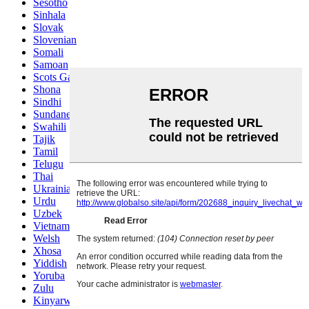
Sesotho
Sinhala
Slovak
Slovenian
Somali
Samoan
Scots Gaelic
Shona
Sindhi
Sundanese
Swahili
Tajik
Tamil
Telugu
Thai
Ukrainian
Urdu
Uzbek
Vietnamese
Welsh
Xhosa
Yiddish
Yoruba
Zulu
Kinyarwanda