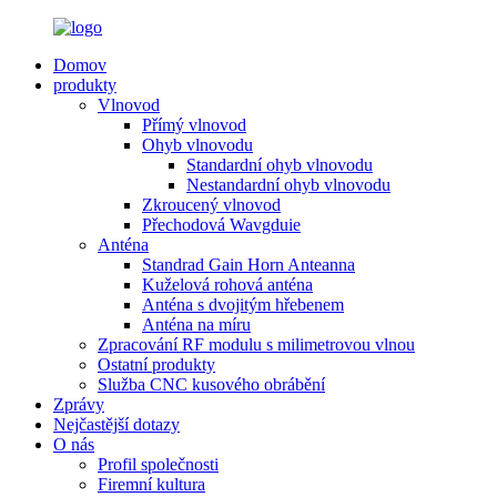
Domov
produkty
Vlnovod
Přímý vlnovod
Ohyb vlnovodu
Standardní ohyb vlnovodu
Nestandardní ohyb vlnovodu
Zkroucený vlnovod
Přechodová Wavgduie
Anténa
Standrad Gain Horn Anteanna
Kuželová rohová anténa
Anténa s dvojitým hřebenem
Anténa na míru
Zpracování RF modulu s milimetrovou vlnou
Ostatní produkty
Služba CNC kusového obrábění
Zprávy
Nejčastější dotazy
O nás
Profil společnosti
Firemní kultura