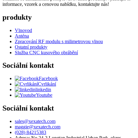
informace, vzorek a cenovou nabídku, kontaktujte nás!
produkty
Vlnovod
Anténa
Zpracování RF modulu s milimetrovou vlnou
Ostatní produkty
Služba CNC kusového obrábění
Sociální kontakt
Facebook
Cvrlikání
linkedin
Youtube
Sociální kontakt
sales@xexatech.com
maggie@xexatech.com
(028) 84215383
Adresa: No.24-2 Longtan Industrial Urban Park, okres